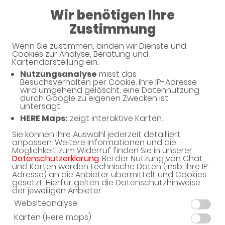
Wir benötigen Ihre
08:30 - 13:00
Zustimmung
Wenn Sie zustimmen, binden wir Dienste und
Cookies zur Analyse, Beratung und
Kartendarstellung ein.
Nutzungsanalyse
misst das
Besuchsverhalten per Cookie. Ihre IP-Adresse
Unverbindliche Arzneimittel-
wird umgehend gelöscht, eine Datennutzung
durch Google zu eigenen Zwecken ist
Reservierung
untersagt.
HERE Maps:
zeigt interaktive Karten.
Merian-Apotheke
Vogesenstr. 13, 68229 Mannheim
Sie können Ihre Auswahl jederzeit detailliert
anpassen. Weitere Informationen und die
Möglichkeit zum Widerruf finden Sie in unserer
Eine Bearbeitung und Abholung der unverbindlichen
Datenschutzerklärung
. Bei der Nutzung von Chat
Arzneimittel-Reservierung ist nur während der
und Karten werden technische Daten (insb. Ihre IP-
Öffnungszeiten möglich.
Adresse) an die Anbieter übermittelt und Cookies
gesetzt. Hierfür gelten die Datenschutzhinweise
der jeweiligen Anbieter.
Websiteanalyse
Karten (Here maps)