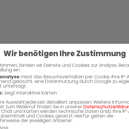
Wir benötigen Ihre Zustimmung
timmen, binden wir Dienste und Cookies zur Analyse, Ber
llung ein.
Neues Captcha Gen
analyse
misst das Besuchsverhalten per Cookie. Ihre IP-
hend gelöscht, eine Datennutzung durch Google zu eig
t untersagt.
Bitte geben Sie den Captcha Text ein
s:
zeigt interaktive Karten.
Captcha*
hre Auswahl jederzeit detailliert anpassen. Weitere Infor
eit zum Widerruf finden Sie in unserer
Datenschutzerkläru
Chat und Karten werden technische Daten (insb. Ihre IP
übermittelt und Cookies gesetzt. Hierfür gelten die
inweise der jeweiligen Anbieter.
lyse