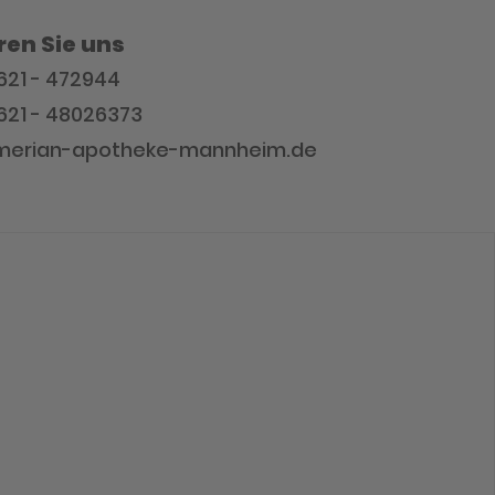
ren Sie uns
)621 - 472944
)621 - 48026373
@merian-apotheke-mannheim.de