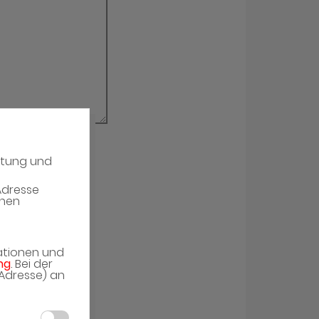
atung und
erieren
Adresse
enen
mationen und
ng
. Bei der
-Adresse) an