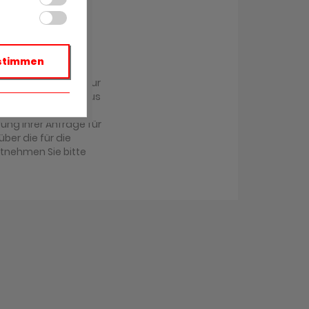
stimmen
r übermittelt und zur
achabteilung im Haus
antwortung Ihrer
ung Ihrer Anfrage für
über die für die
ntnehmen Sie bitte