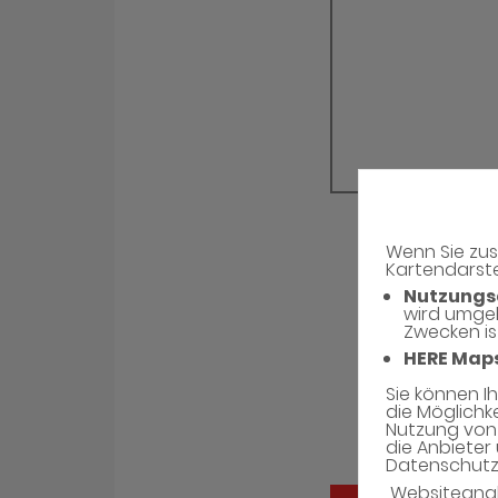
Wenn Sie zus
Kartendarste
Nutzungs
wird umge
Zwecken is
HERE Map
Sie können I
die Möglichk
Nutzung von 
die Anbieter 
Datenschutzh
Websiteana