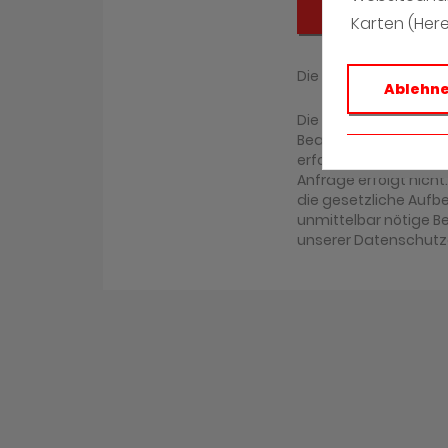
Absenden
Karten (Her
Die mit (*) gekennz
Ablehn
Die Daten, die Sie h
Bearbeitung Ihrer An
erfolgen. Eine ander
Anfrage erfolgt nicht
die gesetzliche Aufbew
unmittelbar nötige B
unserer Datenschutz