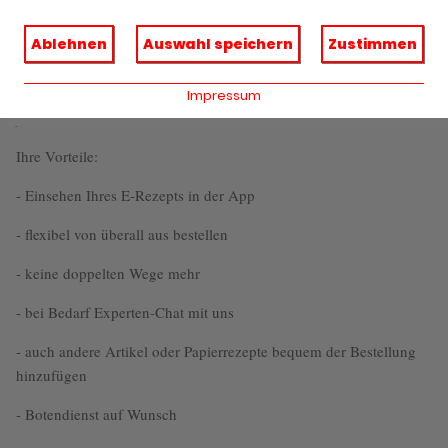
Ablehnen
Auswahl speichern
Zustimmen
Impressum
jetzt Amamed App installieren und uns als Favoriten speichern.
Ihre Vorteile:
- Einsehen Ihres E-Rezepts in der App
- flexibel von überall aus bestellen
- keine doppelten Wege mehr
- bei Bedarf Experten-Chat mit uns
- auch andere Artikel oder Papierrezepte bequem der Bestellung
hinzufügen
- Botendienst auf Wunsch