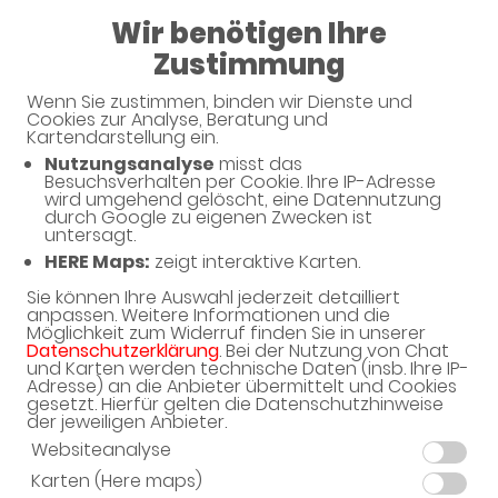
Wir benötigen Ihre
08:30 - 13:00
Zustimmung
Wenn Sie zustimmen, binden wir Dienste und
Cookies zur Analyse, Beratung und
Kartendarstellung ein.
Nutzungsanalyse
misst das
Besuchsverhalten per Cookie. Ihre IP-Adresse
Jetzt e-Rezept bei uns einlösen -
wird umgehend gelöscht, eine Datennutzung
durch Google zu eigenen Zwecken ist
ganz bequem am Smartphone
untersagt.
HERE Maps:
zeigt interaktive Karten.
Sie können Ihre Auswahl jederzeit detailliert
Aktuelles
anpassen. Weitere Informationen und die
Möglichkeit zum Widerruf finden Sie in unserer
Datenschutzerklärung
. Bei der Nutzung von Chat
und Karten werden technische Daten (insb. Ihre IP-
Adresse) an die Anbieter übermittelt und Cookies
gesetzt. Hierfür gelten die Datenschutzhinweise
der jeweiligen Anbieter.
Websiteanalyse
Karten (Here maps)